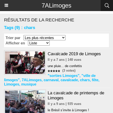
Panneau de gestion des cookies
7ALimoges
RÉSULTATS DE LA RECHERCHE
Tags (9) : chars
Trier par
Afficher en
Cavalcade 2019 de Limoges
Il y a 7 ans | 148 vues
une pluie... de confettis
(3 votes)
3:49
"sorties Limoges"
,
"ville de
limoges"
,
7ALimoges
,
carnaval
,
cavalcade
,
chars
,
fête
,
Limoges
,
musique
La cavalcade de printemps de
Limoges
Il y a 9 ans | 935 vues
le Brésil s’invite à Limoges !
5:11