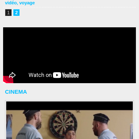
vidéo
,
voyage
1
2
CINEMA