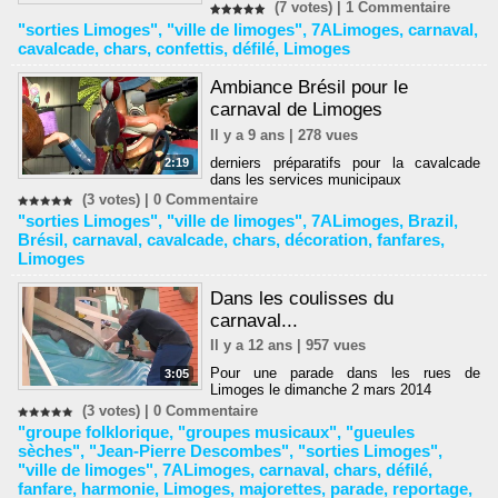
(7 votes) |
1
Commentaire
"sorties Limoges"
,
"ville de limoges"
,
7ALimoges
,
carnaval
,
cavalcade
,
chars
,
confettis
,
défilé
,
Limoges
Ambiance Brésil pour le
carnaval de Limoges
Il y a 9 ans | 278 vues
derniers préparatifs pour la cavalcade
2:19
dans les services municipaux
(3 votes) |
0
Commentaire
"sorties Limoges"
,
"ville de limoges"
,
7ALimoges
,
Brazil
,
Brésil
,
carnaval
,
cavalcade
,
chars
,
décoration
,
fanfares
,
Limoges
Dans les coulisses du
carnaval...
Il y a 12 ans | 957 vues
Pour une parade dans les rues de
3:05
Limoges le dimanche 2 mars 2014
(3 votes) |
0
Commentaire
"groupe folklorique
,
"groupes musicaux"
,
"gueules
sèches"
,
"Jean-Pierre Descombes"
,
"sorties Limoges"
,
"ville de limoges"
,
7ALimoges
,
carnaval
,
chars
,
défilé
,
fanfare
,
harmonie
,
Limoges
,
majorettes
,
parade
,
reportage
,