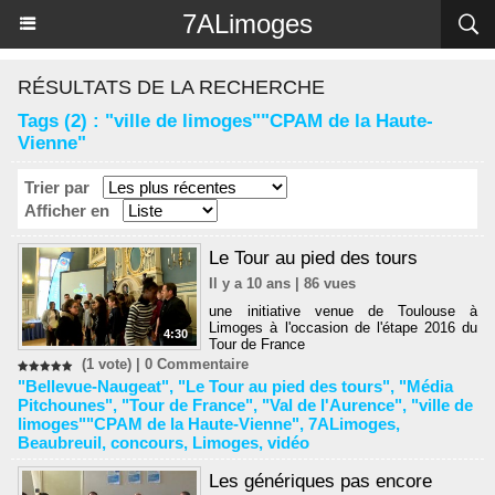
Panneau de gestion des cookies
7ALimoges
RÉSULTATS DE LA RECHERCHE
Tags (2) : "ville de limoges""CPAM de la Haute-
Vienne"
Trier par
Afficher en
Le Tour au pied des tours
Il y a 10 ans | 86 vues
une initiative venue de Toulouse à
Limoges à l'occasion de l'étape 2016 du
4:30
Tour de France
(1 vote) |
0
Commentaire
"Bellevue-Naugeat"
,
"Le Tour au pied des tours"
,
"Média
Pitchounes"
,
"Tour de France"
,
"Val de l'Aurence"
,
"ville de
limoges""CPAM de la Haute-Vienne"
,
7ALimoges
,
Beaubreuil
,
concours
,
Limoges
,
vidéo
Les génériques pas encore