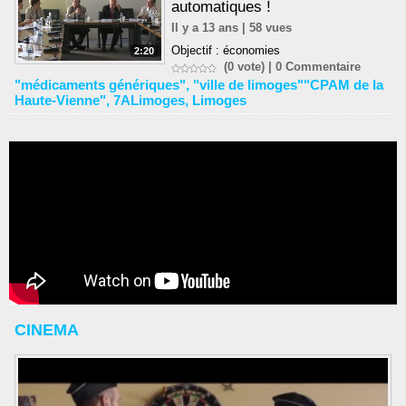
automatiques !
Il y a 13 ans | 58 vues
Objectif : économies
2:20
(0 vote) |
0
Commentaire
"médicaments génériques"
,
"ville de limoges""CPAM de la
Haute-Vienne"
,
7ALimoges
,
Limoges
CINEMA