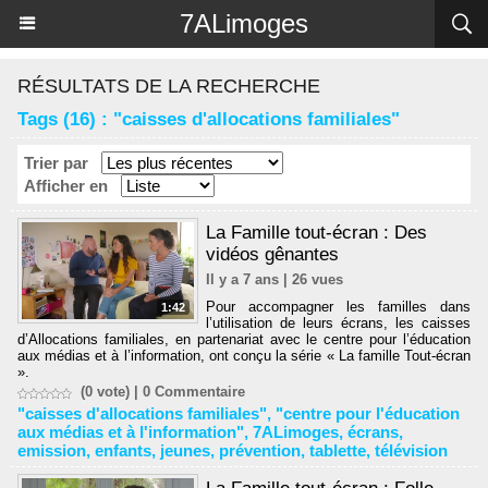
Panneau de gestion des cookies
7ALimoges
RÉSULTATS DE LA RECHERCHE
Tags (16) : "caisses d'allocations familiales"
Trier par
Afficher en
La Famille tout-écran : Des
vidéos gênantes
Il y a 7 ans | 26 vues
Pour accompagner les familles dans
1:42
l’utilisation de leurs écrans, les caisses
d’Allocations familiales, en partenariat avec le centre pour l’éducation
aux médias et à l’information, ont conçu la série « La famille Tout-écran
».
(0 vote) |
0
Commentaire
"caisses d'allocations familiales"
,
"centre pour l'éducation
aux médias et à l'information"
,
7ALimoges
,
écrans
,
emission
,
enfants
,
jeunes
,
prévention
,
tablette
,
télévision