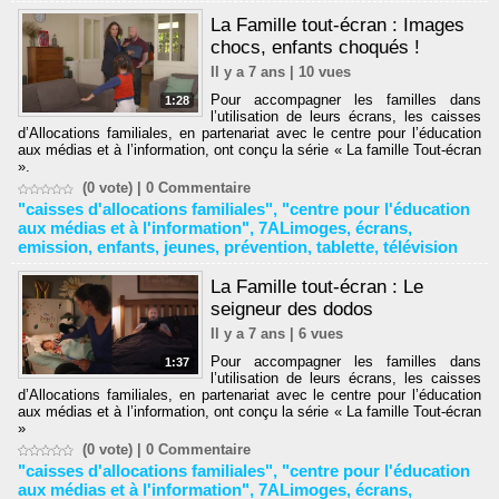
La Famille tout-écran : Images
chocs, enfants choqués !
Il y a 7 ans | 10 vues
Pour accompagner les familles dans
1:28
l’utilisation de leurs écrans, les caisses
d’Allocations familiales, en partenariat avec le centre pour l’éducation
aux médias et à l’information, ont conçu la série « La famille Tout-écran
».
(0 vote) |
0
Commentaire
"caisses d'allocations familiales"
,
"centre pour l'éducation
aux médias et à l'information"
,
7ALimoges
,
écrans
,
emission
,
enfants
,
jeunes
,
prévention
,
tablette
,
télévision
La Famille tout-écran : Le
seigneur des dodos
Il y a 7 ans | 6 vues
Pour accompagner les familles dans
1:37
l’utilisation de leurs écrans, les caisses
d’Allocations familiales, en partenariat avec le centre pour l’éducation
aux médias et à l’information, ont conçu la série « La famille Tout-écran
»
(0 vote) |
0
Commentaire
"caisses d'allocations familiales"
,
"centre pour l'éducation
aux médias et à l'information"
,
7ALimoges
,
écrans
,