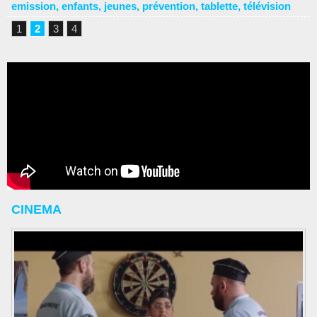
emission
,
enfants
,
jeunes
,
prévention
,
tablette
,
télévision
1
2
3
4
CINEMA