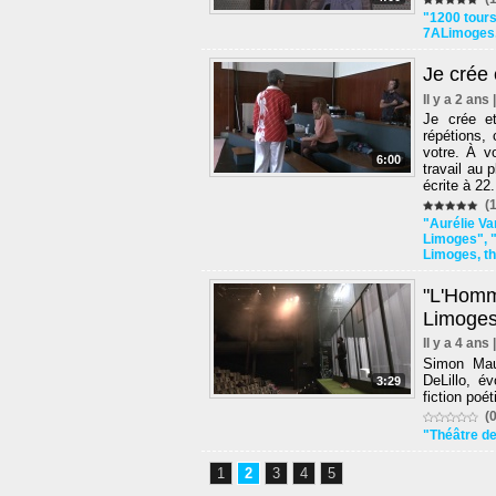
"1200 tour
7ALimoges
Je crée 
Il y a 2 ans
Je crée et
répétions, 
votre. À v
6:00
travail au 
écrite à 22.
(1
"Aurélie V
Limoges"
,
Limoges
,
t
"L'Homm
Limoges
Il y a 4 ans
Simon Mau
DeLillo, é
3:29
fiction poé
(0
"Théâtre de
1
2
3
4
5