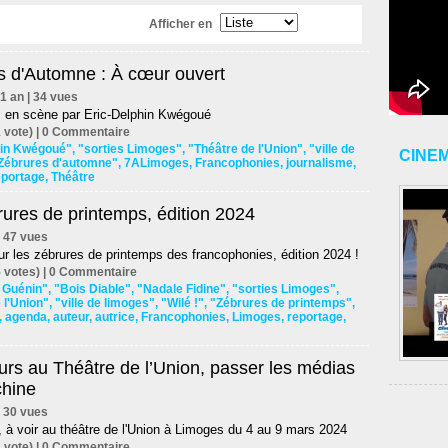
Afficher en
s d'Automne : À cœur ouvert
d'1 an | 34 vues
is en scène par Eric-Delphin Kwégoué
 vote) |
0
Commentaire
hin Kwégoué"
,
"sorties Limoges"
,
"Théâtre de l'Union"
,
"ville de
CINE
Zébrures d'automne"
,
7ALimoges
,
Francophonies
,
journalisme
,
eportage
,
Théâtre
ures de printemps, édition 2024
 | 47 vues
r les zébrures de printemps des francophonies, édition 2024 !
 votes) |
0
Commentaire
 Guénin"
,
"Bois Diable"
,
"Nadale Fidine"
,
"sorties Limoges"
,
 l'Union"
,
"ville de limoges"
,
"Wilé !"
,
"Zébrures de printemps"
,
,
agenda
,
auteur
,
autrice
,
Francophonies
,
Limoges
,
reportage
,
urs au Théâtre de l’Union, passer les médias
chine
 | 30 vues
 à voir au théâtre de l'Union à Limoges du 4 au 9 mars 2024
 vote) |
0
Commentaire