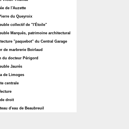
ée de l'Auzette
Pierre du Queyroix
ble collectif de "l'Étoile"
uble Marquès, patrimoine architectural
itecture "paquebot" du Central Garage
er de marbrerie Boirlaud
 du docteur Périgord
uble Jaurés
a de Limoges
te centrale
fecture
de droit
teau d'eau de Beaubreuil