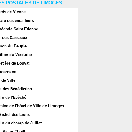
S POSTALES DE LIMOGES
rds de Vienne
are des émailleurs
hédrale Saint Etienne
r des Casseaux
son du Peuple
llon du Verdurier
etière de Louyat
uterrains
 de Ville
e des Bénédictins
in de l'Évêché
aine de l'hôtel de Ville de Limoges
Michel-des-Lions
in du champ de Juillet
 Victor-Thuillat