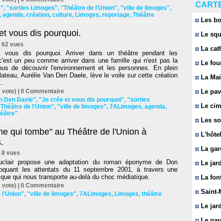
CARTE
s"
,
"sorties Limoges"
,
"Théâtre de l'Union"
,
"ville de limoges"
,
,
agenda
,
création
,
culture
,
Limoges
,
reportage
,
Théâtre
Les bo
et vous dis pourquoi.
Le squ
 | 62 vues
La cat
 vous dis pourquoi. Arriver dans un théâtre pendant les
c'est un peu comme arriver dans une famille qui n'est pas la
Le fou
ous de découvrir l'environnement et les personnes. En plein
plateau, Aurélie Van Den Daele, lève le voile sur cette création
La Mai
..
 vote) |
0
Commentaire
Le pavi
an Den Daele"
,
"Je crée et vous dis pourquoi"
,
"sorties
Le cim
"Théâtre de l'Union"
,
"ville de limoges"
,
7ALimoges
,
agenda
,
héâtre"
Les so
e qui tombe" au Théâtre de l'Union à
L'hôtel
.
La gar
 | 8 vues
clair propose une adaptation du roman éponyme de Don
Le jard
voquant les attentats du 11 septembre 2001, à travers une
tique qui nous transporte au-delà du choc médiatique.
La font
 vote) |
0
Commentaire
Saint-
 l'Union"
,
"ville de limoges"
,
7ALimoges
,
Limoges
,
théâtre
Le jard
Le parc