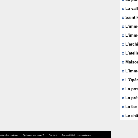
La vall
Saint 
L'immeu
L'imme
L'arch
L'ateli
Maison
L'imme
L'Opèr
La pos
La pré
La fac 
Le châ
stion des cookies
Qui sommes nous ?
Contact
Accessibilité : non conforme