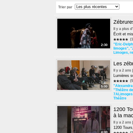
Trier par
Zébrure
Il y a plus 
Écrit et m
(1
"Eric-Delp
2:30
limoges"
,
"
Limoges
,
r
Les zébr
Il y a 2 ans
Lumières su
(5
"Alexandra
5:00
"Théâtre de
7ALimoges
Théâtre
1200 To
à la ma
Il y a 2 ans
1200 Tours,
4:00
(1