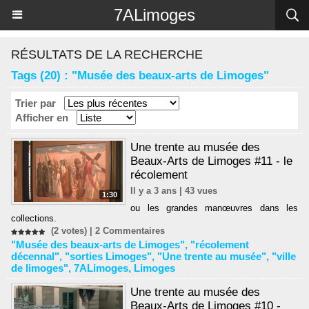
Panneau de gestion des cookies
7ALimoges
RÉSULTATS DE LA RECHERCHE
Tags (20) : "Musée des beaux-arts de Limoges"
Trier par
Afficher en
Une trente au musée des
Beaux-Arts de Limoges #11 - le
récolement
Il y a 3 ans | 43 vues
1:30
ou les grandes manœuvres dans les
collections.
(2 votes) |
2
Commentaires
"Musée des beaux-arts de Limoges"
,
"récolement
décennal"
,
"sorties Limoges"
,
"Une trente au musée"
,
"ville
de limoges"
,
7ALimoges
,
Limoges
Une trente au musée des
Beaux-Arts de Limoges #10 -