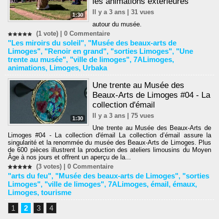
les animations extérieures
Il y a 3 ans | 31 vues
1:30
autour du musée.
(1 vote) |
0
Commentaire
"Les miroirs du soleil"
,
"Musée des beaux-arts de
Limoges"
,
"Renoir en grand"
,
"sorties Limoges"
,
"Une
trente au musée"
,
"ville de limoges"
,
7ALimoges
,
animations
,
Limoges
,
Urbaka
Une trente au Musée des
Beaux-Arts de Limoges #04 - La
collection d'émail
Il y a 3 ans | 75 vues
1:30
Une trente au Musée des Beaux-Arts de
Limoges #04 - La collection d'émail La collection d’émail assure la
singularité et la renommée du musée des Beaux-Arts de Limoges. Plus
de 600 pièces illustrent la production des ateliers limousins du Moyen
Âge à nos jours et offrent un aperçu de la...
(3 votes) |
0
Commentaire
"arts du feu"
,
"Musée des beaux-arts de Limoges"
,
"sorties
Limoges"
,
"ville de limoges"
,
7ALimoges
,
émail
,
émaux
,
Limoges
,
tourisme
1
2
3
4