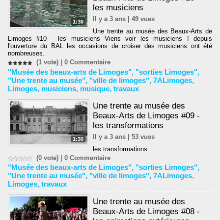
les musiciens
Il y a 3 ans | 49 vues
1:30
Une trente au musée des Beaux-Arts de
Limoges #10 - les musiciens Viens voir les musiciens ! depuis
l'ouverture du BAL les occasions de croiser des musiciens ont été
nombreuses.
(1 vote) |
0
Commentaire
"Musée des beaux-arts de Limoges"
,
"sorties Limoges"
,
"Une trente au musée"
,
"ville de limoges"
,
7ALimoges
,
Limoges
,
musiciens
,
musique
,
travaux
Une trente au musée des
Beaux-Arts de Limoges #09 -
les transformations
Il y a 3 ans | 53 vues
1:30
les transformations
(0 vote) |
0
Commentaire
"Musée des beaux-arts de Limoges"
,
"sorties Limoges"
,
"Une trente au musée"
,
"ville de limoges"
,
7ALimoges
,
Limoges
,
travaux
Une trente au musée des
Beaux-Arts de Limoges #08 -