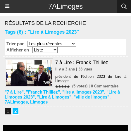
Panneau de gestion des cookies
7ALimoges
RÉSULTATS DE LA RECHERCHE
Tags (6) : "Lire à Limoges 2023"
Trier par
Afficher en
7 à Lire : Franck Thilliez
Il y a 3 ans | 33 vues
président de l'édition 2023 de Lire à
Limoges
7:00
(5 votes) |
0
Commentaire
"7 à Lire"
,
"Franck Thilliez"
,
"lire a limoges 2023"
,
"Lire à
Limoges 2023"
,
"Lire à Limoges"
,
"ville de limoges"
,
7ALimoges
,
Limoges
1
2