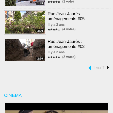
(1 vote)
1:45
Rue Jean-Jaurès :
aménagements #05
Il y a 2 ans
(4 votes)
3:00
Rue Jean-Jaurès :
aménagements #03
Il y a 2 ans
(2 votes)
2:30
1 sur 7
CINEMA