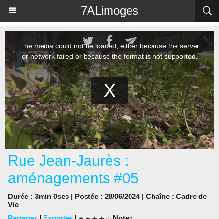
Panneau de gestion des cookies
7ALimoges
Rue Jean-Jaurès :
aménagements #05
Durée : 3min 0sec | Postée : 28/06/2024 | Chaîne :
Cadre de
Vie
Partager
|
Exporter
|
Notez