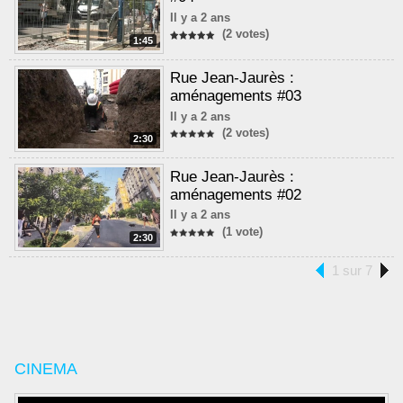
Il y a 2 ans
(2 votes)
1:45
Rue Jean-Jaurès :
aménagements #03
Il y a 2 ans
(2 votes)
2:30
Rue Jean-Jaurès :
aménagements #02
Il y a 2 ans
(1 vote)
2:30
1 sur 7
CINEMA