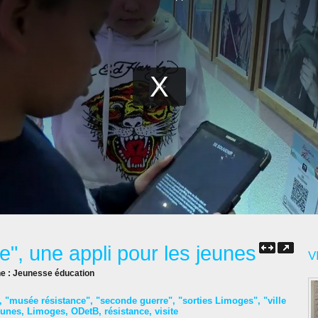
", une appli pour les jeunes
V
ne :
Jeunesse éducation
,
"musée résistance"
,
"seconde guerre"
,
"sorties Limoges"
,
"ville
eunes
,
Limoges
,
ODetB
,
résistance
,
visite