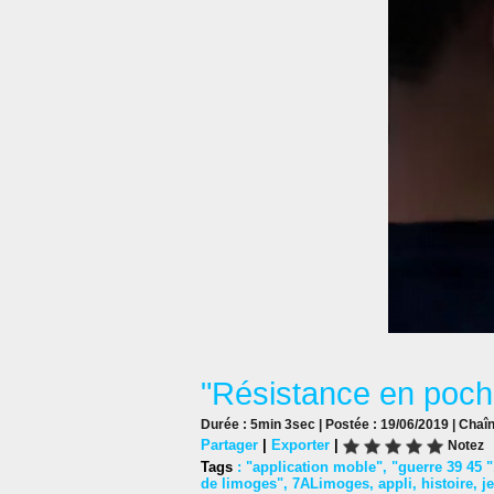
"Résistance en poche
Durée : 5min 3sec | Postée : 19/06/2019 | Chaî
Partager
|
Exporter
|
Notez
Tags
:
"application moble"
,
"guerre 39 45 "
de limoges"
,
7ALimoges
,
appli
,
histoire
,
j