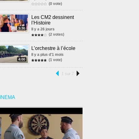
(0 vote)
Les CM2 dessinent
l'Histoire
3:30
Il y a 26 jours
(2 votes)
L’orchestre à l’école
Il y a plus d'1 mois
4:00
(1 vote)
1 sur 7
INEMA