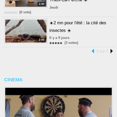
2:00
Jeudi
(0 vote)
☀️2 mn pour l'été : la cité des
insectes ☀️
Il y a 9 jours
2:00
(3 votes)
1 sur 7
CINEMA