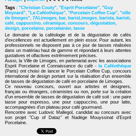
Tags
:
"Christian Couty"
,
"Esprit Porcelaine"
,
"Guy
Meynard"
,
"La Caféothèque"
,
"Porcelain Coffee Cup"
,
"ville
de limoges"
,
7ALimoges
,
bar
,
barisLimoges
,
barista
,
baristi
,
café
,
cappuccino
,
céramique
,
concours
,
dégustation
,
design
,
porcelaine
,
porcelainier
,
tasse
Le domaine de la caféologie et de la dégustation de cafés
d’excellences est actuellement en plein essor. Pour autant, les
professionnels ne disposent pas à ce jour de tasses réalisées
dans un matériau haut de gamme et répondant à leurs attentes
gustatives et olfactives extrêmement précises.
Aussi, la Ville de Limoges, en partenariat avec les associations
Esprit Porcelaine et Connaissance du café -
la Caféothèque
(Paris) ont choisi de lancer le Porcelain Coffee Cup, concours
international de design portant sur la réalisation d’un ensemble
de tasses de dégustation de café en porcelaine de Limoges.
Ce nouveau concours, ouvert aux artistes et designers,
français ou étrangers, céramistes ou non, porte sur la création
d’un ensemble de tasses de dégustation de café soit : une paire
tasse pour espresso, une pour cappuccino, une pour latte,
accompagnées d’un plateau pour café gourmand.
Rencontre avec Ludovic Mallegol, candidat au concours avec
son projet "Cup of Dataz" et Nadège Mouyssinat d'
Esprit
Porcelaine
.