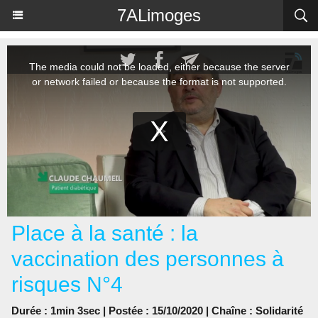
Panneau de gestion des cookies
7ALimoges
Place à la santé : la
vaccination des personnes à
risques N°4
Durée : 1min 3sec | Postée : 15/10/2020 | Chaîne :
Solidarité