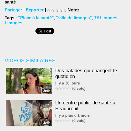
santé
Partager
|
Exporter
|
Notez
Tags
:
"Place à la santé"
,
"ville de limoges"
,
7ALimoges
,
Limoges
VIDÉOS SIMILAIRES
Des balades qui changent le
quotidien
Il y a 30 jours
(0 vote)
2:00
Un centre public de santé à
Beaubreuil
Il y a plus d'1 mois
(0 vote)
2:00