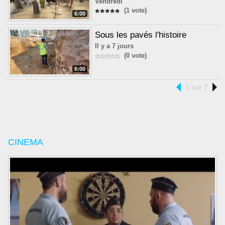
Vendredi
(1 vote)
6:00
Sous les pavés l'histoire
Il y a 7 jours
(0 vote)
6:00
1 sur 7
CINEMA