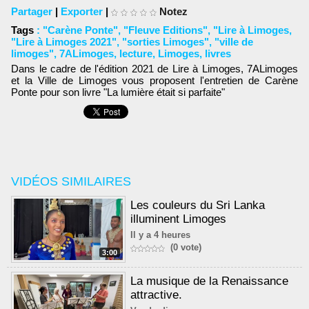
Partager
|
Exporter
|
Notez
Tags
:
"Carène Ponte"
,
"Fleuve Editions"
,
"Lire à Limoges
,
"Lire à Limoges 2021"
,
"sorties Limoges"
,
"ville de
limoges"
,
7ALimoges
,
lecture
,
Limoges
,
livres
Dans le cadre de l'édition 2021 de Lire à Limoges, 7ALimoges
et la Ville de Limoges vous proposent l'entretien de
Carène
Ponte pour son livre "La lumière était si parfaite"
VIDÉOS SIMILAIRES
Les couleurs du Sri Lanka
illuminent Limoges
Il y a 4 heures
(0 vote)
3:00
La musique de la Renaissance
attractive.