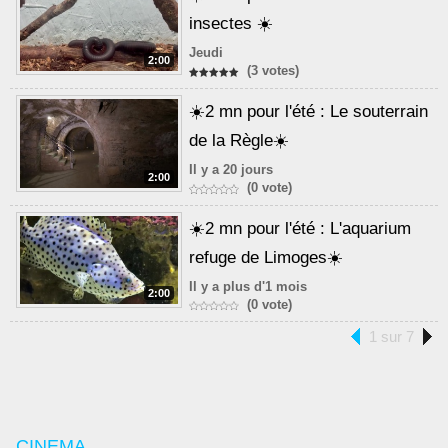
insectes ☀️
Jeudi
2:00
(3 votes)
☀️2 mn pour l'été : Le souterrain
de la Règle☀️
Il y a 20 jours
2:00
(0 vote)
☀️2 mn pour l'été : L'aquarium
refuge de Limoges☀️
Il y a plus d'1 mois
2:00
(0 vote)
1 sur 7
CINEMA