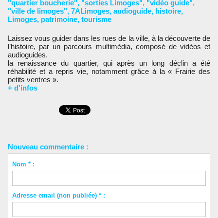
"quartier boucherie"
,
"sorties Limoges"
,
"vidéo guide"
,
"ville de limoges"
,
7ALimoges
,
audioguide
,
histoire
,
Limoges
,
patrimoine
,
tourisme
Laissez vous guider dans les rues de la ville, à la découverte de
l’histoire, par un parcours multimédia, composé de vidéos et
audioguides.
la renaissance du quartier, qui après un long déclin a été
réhabilité et a repris vie, notamment grâce à la « Frairie des
petits ventres ».
+ d'infos
Nouveau commentaire :
Nom * :
Adresse email (non publiée) * :