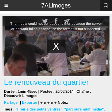
Panneau de gestion des cookies
7ALimoges
Le renouveau du quartier
Durée : 1min 45sec | Postée : 20/08/2014 | Chaîne :
Découvrir Limoges
Partager
|
Exporter
|
Notez
Tags
:
"Frairie des petits ventres"
,
"parcours multimédia"
,