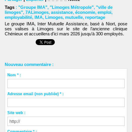
Tags
:
"Groupe IMA"
,
"Limoges Métropole"
,
"ville de
limoges"
,
7ALimoges
,
assistance
,
économie
,
emploi
,
employabilité
,
IMA
,
Limoges
,
mutuelle
,
reportage
Le groupe IMA, Inter Mutuelle Assistance, basé à Niort, pose
ses valises à Limoges sur le site de l’ancienne clinique
Chénieux et accueillera d'ici mars 2026 jusqu’à 300 employés.
Nouveau commentaire :
Nom * :
Adresse email (non publiée) * :
Site web :
Commentaire * :