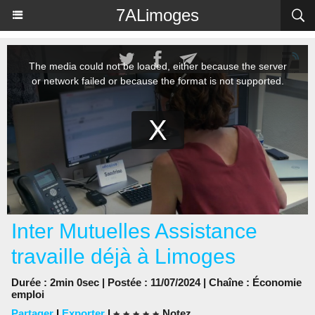
Panneau de gestion des cookies
7ALimoges
Inter Mutuelles Assistance
travaille déjà à Limoges
Durée : 2min 0sec | Postée : 11/07/2024 | Chaîne :
Économie
emploi
Partager
|
Exporter
|
Notez