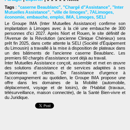
Tags
:
"caserne Beaublanc"
,
"Chargé d"Assistance"
,
"Inter
Mutuelles Assistance"
,
"ville de limoges"
,
7ALimoges
,
économie
,
embauche
,
emploi
,
IMA
,
Limoges
,
SELI
Le Groupe IMA (Inter Mutuelles Assistance) confirme son
implantation à Limoges avec à la clé une embauche de 300
personnes d’ici 2027. Après Niort et Rouen, le site définitif de
l’Avenue de la Révolution (ancienne Clinique Chénieux) sera
prêt fin 2025, dans cette attente la SELI (Société d’Équipement
du Limousin) a travaillé à la mise à disposition de plateaux dans
un des bâtiments de l’ancienne caserne Beaublanc. Les
premiers 60 chargés d’assistance sont déjà au travail.
Inter Mutuelles Assistance conçoit, assemble et met en œuvre
des solutions d’assistance et de services adaptées à ses
actionnaires et clients. De l’assistance d’urgence à
l’accompagnement au quotidien, le Groupe IMA propose une
offre dans les domaines de la Mobilité (automobile,
déplacement, voyage et de loisirs), de l’Habitat (travaux,
télésurveillance, maison connectée), de la Santé Bien-vivre et
du Juridique.