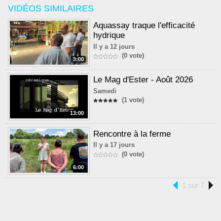
VIDÉOS SIMILAIRES
Aquassay traque l'efficacité
hydrique
Il y a 12 jours
(0 vote)
3:00
Le Mag d'Ester - Août 2026
Samedi
(1 vote)
13:00
Rencontre à la ferme
Il y a 17 jours
(0 vote)
6:00
1 sur 7