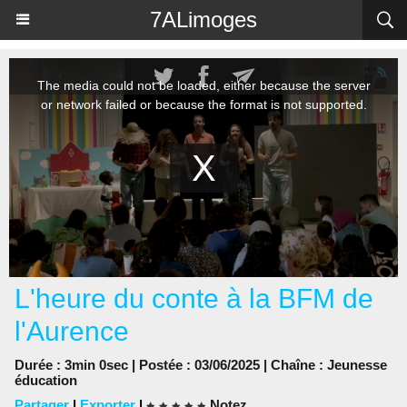
Panneau de gestion des cookies
7ALimoges
L'heure du conte à la BFM de
l'Aurence
Durée : 3min 0sec | Postée : 03/06/2025 | Chaîne :
Jeunesse
éducation
Partager
|
Exporter
|
Notez