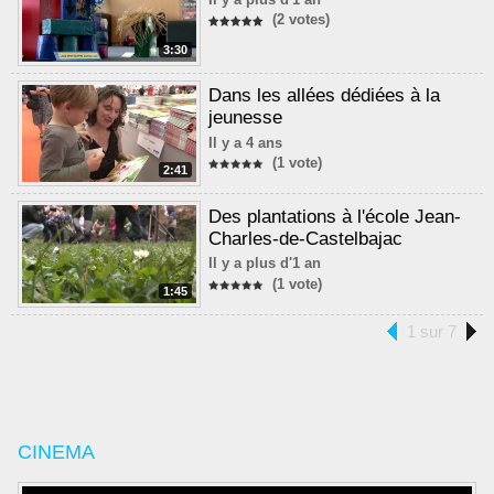
(2 votes)
3:30
Dans les allées dédiées à la
jeunesse
Il y a 4 ans
(1 vote)
2:41
Des plantations à l'école Jean-
Charles-de-Castelbajac
Il y a plus d'1 an
(1 vote)
1:45
1 sur 7
CINEMA