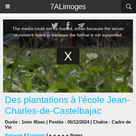
Panneau de gestion des cookies
7ALimoges
Des plantations à l'école Jean-
Charles-de-Castelbajac
Durée : 1min 45sec | Postée : 05/12/2024 | Chaîne :
Cadre de
Vie
Partager
|
Exporter
|
Notez