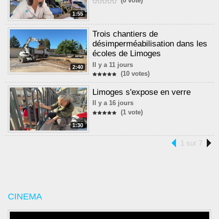
(0 vote)
1:55
Trois chantiers de
désimperméabilisation dans les
écoles de Limoges
Il y a 11 jours
2:40
(10 votes)
Limoges s'expose en verre
Il y a 16 jours
(1 vote)
1:30
1 sur 7
CINEMA