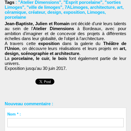
Tags
:
"Atelier Dimensions"
,
"Esprit porcelaine"
,
"sorties
Limoges"
,
"ville de limoges"
,
7ALimoges
,
architecture
,
art
,
céramique
,
créateur
,
design
,
exposition
,
Limoges
,
porcelaine
Jean-Baptiste, Julien et Romain
ont décidé d'unir leurs talents
au sein de l'
Atelier Dimensions
à Bordeaux, avec pour
ambition d'imaginer et de concevoir des projets à différentes
échelles dans leur globalité, de l'objet à l'architecture.
A travers cette
exposition
dans la galerie du
Théâtre de
l'Union
, on découvre leurs réalisations et leurs projets en
art,
design, scénographie et architecture
.
La
porcelaine, le cuir, le bois
font également partie de leur
univers.
Exposition jusqu'au 30 juin 2017.
Nouveau commentaire :
Nom * :