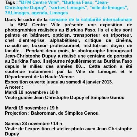
Tags
:
"BFM Centre Ville"
,
"Burkina Faso
,
"Jean-
Christophe Dupuy"
,
"sorties Limoges"
,
"ville de limoges"
,
7ALimoges
,
agenda
,
Limoges
Dans le cadre de la
semaine de la solidarité internationale
la BFM Centre Ville présente une exposition de
photographies réalisées au Burkina Faso.
Ils et elles sont
peintre en bâtiment, opticien, transporteur en triporteur,
chef d'entreprise, alphabétiseur, critique de cinéma,
rizicultrice, boxeur professionnel, institutrice, doyen de
faculté
…
Pendant deux mois, le photographe limougeaud
Jean-Christophe Dupuy
a réalisé une centaine de portraits
au
Burkina Faso
, il séjourne régulièrement au Burkina Faso
depuis le milieu des années 80
… Cette action a été
soutenue notamment par la Ville de Limoges et le
Département de la Haute-Vienne.
Exposition ouverte jusqu'au samedi 4 janvier 2013.
A noter :
Mardi 19 novembre / 18 h
Visite guidée Jean Christophe Dupuy et Simplice Ganou
Mardi 19 novembre / 19 h
Projection : Bakoroman, de Simplice Ganou
Samedi 23 novembre / 14 h
Visite de l'exposition et atelier photo avec Jean Christophe
Dupuy