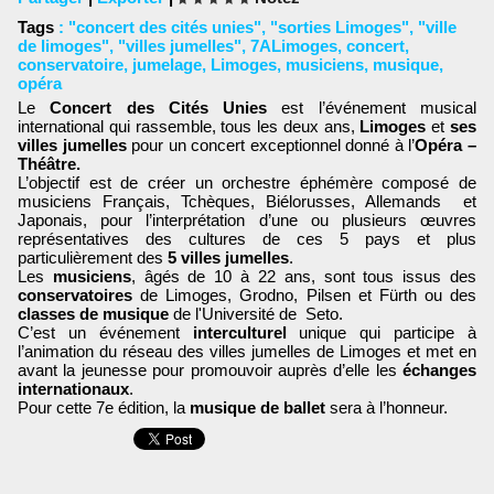
Tags
:
"concert des cités unies"
,
"sorties Limoges"
,
"ville
de limoges"
,
"villes jumelles"
,
7ALimoges
,
concert
,
conservatoire
,
jumelage
,
Limoges
,
musiciens
,
musique
,
opéra
Le
Concert des Cités Unies
est l’événement musical
international qui rassemble, tous les deux ans,
Limoges
et
ses
villes jumelles
pour un concert exceptionnel donné à l’
Opéra –
Théâtre.
L’objectif est de créer un orchestre éphémère composé de
musiciens Français, Tchèques, Biélorusses, Allemands et
Japonais, pour l’interprétation d’une ou plusieurs œuvres
représentatives des cultures de ces 5 pays et plus
particulièrement des
5 villes jumelles
.
Les
musiciens
, âgés de 10 à 22 ans, sont tous issus des
conservatoires
de Limoges, Grodno, Pilsen et Fürth ou des
classes de musique
de l'Université de Seto.
C’est un événement
interculturel
unique qui participe à
l’animation du réseau des villes jumelles de Limoges et met en
avant la jeunesse pour promouvoir auprès d’elle les
échanges
internationaux
.
Pour cette 7e édition, la
musique de ballet
sera à l’honneur.