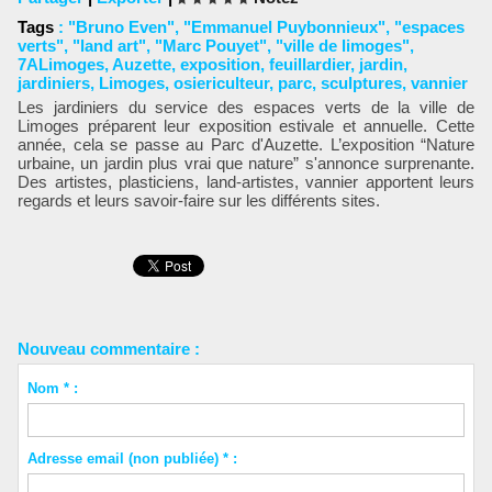
Tags
:
"Bruno Even"
,
"Emmanuel Puybonnieux"
,
"espaces
verts"
,
"land art"
,
"Marc Pouyet"
,
"ville de limoges"
,
7ALimoges
,
Auzette
,
exposition
,
feuillardier
,
jardin
,
jardiniers
,
Limoges
,
osiericulteur
,
parc
,
sculptures
,
vannier
Les jardiniers du service des espaces verts de la ville de
Limoges préparent leur exposition estivale et annuelle. Cette
année, cela se passe au Parc d'Auzette. L’exposition “Nature
urbaine, un jardin plus vrai que nature” s'annonce surprenante.
Des artistes, plasticiens, land-artistes, vannier apportent leurs
regards et leurs savoir-faire sur les différents sites.
Nouveau commentaire :
Nom * :
Adresse email (non publiée) * :