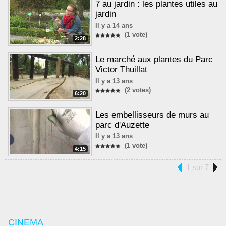
7 au jardin : les plantes utiles au
jardin
Il y a 14 ans
(1 vote)
2:28
Le marché aux plantes du Parc
Victor Thuillat
Il y a 13 ans
(2 votes)
6:20
Les embellisseurs de murs au
parc d'Auzette
Il y a 13 ans
(1 vote)
4:15
1 sur 7
CINEMA