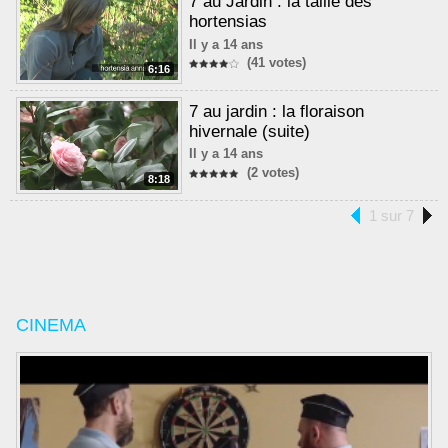
7 au Jardin : la taille des
hortensias
Il y a 14 ans
(41 votes)
6:16
7 au jardin : la floraison
hivernale (suite)
Il y a 14 ans
(2 votes)
8:18
1 sur 7
CINEMA