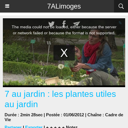
Panneau de gestion des cookies
7ALimoges
7 au jardin : les plantes utiles
au jardin
Durée : 2min 28sec | Postée : 01/06/2012 | Chaîne :
Cadre de
Vie
Partager
|
Exporter
|
Notez