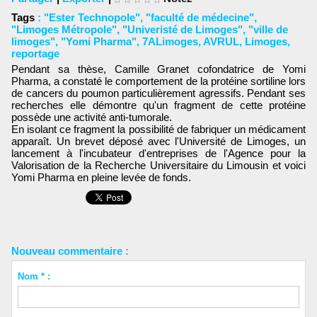
Tags
:
"Ester Technopole"
,
"faculté de médecine"
,
"Limoges Métropole"
,
"Univeristé de Limoges"
,
"ville de
limoges"
,
"Yomi Pharma"
,
7ALimoges
,
AVRUL
,
Limoges
,
reportage
Pendant sa thèse, Camille Granet cofondatrice de Yomi
Pharma, a constaté le comportement de la protéine sortiline lors
de cancers du poumon particulièrement agressifs. Pendant ses
recherches elle démontre qu'un fragment de cette protéine
possède une activité anti-tumorale.
En isolant ce fragment la possibilité de fabriquer un médicament
apparaît. Un brevet déposé avec l'Université de Limoges, un
lancement à l'incubateur d'entreprises de l'Agence pour la
Valorisation de la Recherche Universitaire du Limousin et voici
Yomi Pharma en pleine levée de fonds.
Nouveau commentaire :
Nom * :