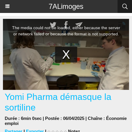
Panneau de gestion des cookies
7ALimoges
Yomi Pharma démasque la
sortiline
Durée : 6min 0sec | Postée : 06/04/2025 | Chaîne :
Économie
emploi
Partager
|
Exporter
|
Notez