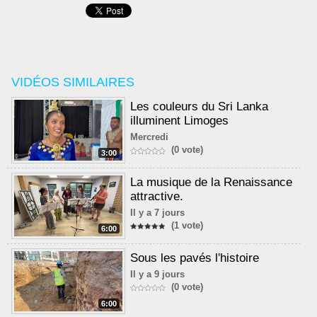
VIDÉOS SIMILAIRES
Les couleurs du Sri Lanka
illuminent Limoges
Mercredi
(0 vote)
3:00
La musique de la Renaissance
attractive.
Il y a 7 jours
(1 vote)
6:00
Sous les pavés l'histoire
Il y a 9 jours
(0 vote)
6:00