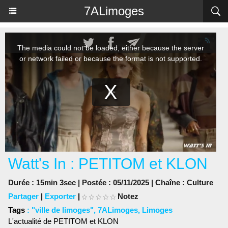
Panneau de gestion des cookies
7ALimoges
Watt's In : PETITOM et KLON
Durée : 15min 3sec | Postée : 05/11/2025 | Chaîne :
Culture
Partager
|
Exporter
|
Notez
Tags
:
"ville de limoges"
,
7ALimoges
,
Limoges
L'actualité de PETITOM et KLON