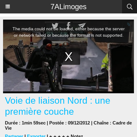
Panneau de gestion des cookies
7ALimoges
Voie de liaison Nord : une
première couche
Durée : 1min 59sec | Postée : 09/12/2012 | Chaîne :
Cadre de
Vie
Partager
|
Exporter
|
Notez