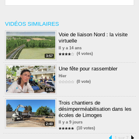
VIDÉOS SIMILAIRES
Voie de liaison Nord : la visite
virtuelle
Il y a 14 ans
(4 votes)
3:57
Une fête pour rassembler
Hier
(0 vote)
1:55
Trois chantiers de
désimperméabilisation dans les
écoles de Limoges
Il y a 9 jours
2:40
(10 votes)
1 sur 7