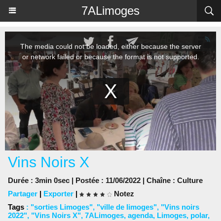
Panneau de gestion des cookies
7ALimoges
Vins Noirs X
Durée : 3min 0sec | Postée : 11/06/2022 | Chaîne :
Culture
Partager
|
Exporter
|
Notez
Tags
:
"sorties Limoges"
,
"ville de limoges"
,
"Vins noirs
2022"
,
"Vins Noirs X"
,
7ALimoges
,
agenda
,
Limoges
,
polar
,