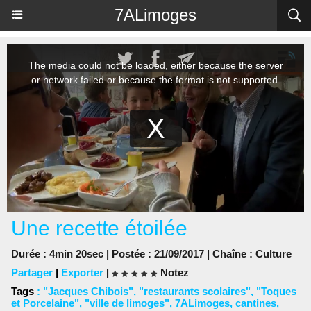
Panneau de gestion des cookies
7ALimoges
Une recette étoilée
Durée : 4min 20sec | Postée : 21/09/2017 | Chaîne :
Culture
Partager
|
Exporter
|
Notez
Tags
:
"Jacques Chibois"
,
"restaurants scolaires"
,
"Toques
et Porcelaine"
,
"ville de limoges"
,
7ALimoges
,
cantines
,