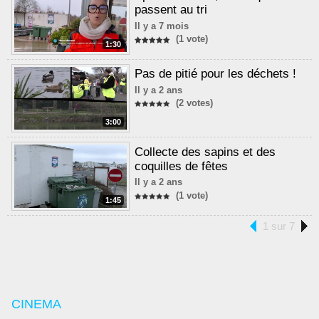
passent au tri
Il y a 7 mois
(1 vote)
1:30
Pas de pitié pour les déchets !
Il y a 2 ans
(2 votes)
3:00
Collecte des sapins et des
coquilles de fêtes
Il y a 2 ans
(1 vote)
1:45
1 sur 7
CINEMA