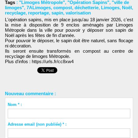
Tags
:
"Limoges Métropole"
,
"Opération Sapins"
,
"ville de
limoges"
,
7ALimoges
,
compost
,
déchetterie
,
Limoges
,
Noël
,
recyclage
,
reportage
,
sapin
,
valorisation
L'opération sapins, mis en place jusqu'au 18 janvier 2026, c'est
la mise à disposition de 9 enclos aménagés par Limoges
Métropole dans la ville pour pouvoir y déposer son sapin de
Noël après les fêtes de fin d'année.
Pour pouvoir le déposer, le sapin doit être naturel, sans flocage
ni décoration.
Ils seront ensuite transformés en compost au centre de
recyclage de limoges Métropole.
Plus d'infos : https://urls.fr/cc8xw4
Nouveau commentaire :
Nom * :
Adresse email (non publiée) * :