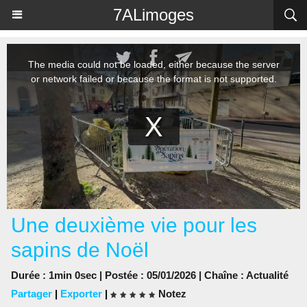
Panneau de gestion des cookies
7ALimoges
Une deuxième vie pour les
sapins de Noël
Durée : 1min 0sec | Postée : 05/01/2026 | Chaîne :
Actualité
Partager
|
Exporter
|
Notez