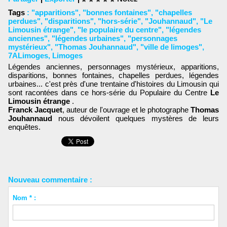
Tags
:
"apparitions"
,
"bonnes fontaines"
,
"chapelles
perdues"
,
"disparitions"
,
"hors-série"
,
"Jouhannaud"
,
"Le
Limousin étrange"
,
"le populaire du centre"
,
"légendes
anciennes"
,
"légendes urbaines"
,
"personnages
mystérieux"
,
"Thomas Jouhannaud"
,
"ville de limoges"
,
7ALimoges
,
Limoges
Légendes anciennes, personnages mystérieux, apparitions,
disparitions, bonnes fontaines, chapelles perdues, légendes
urbaines... c'est près d'une trentaine d'histoires du Limousin qui
sont racontées dans ce hors-série du Populaire du Centre
Le
Limousin étrange
.
Franck Jacquet
, auteur de l'ouvrage et le photographe
Thomas
Jouhannaud
nous dévoilent quelques mystères de leurs
enquêtes.
Nouveau commentaire :
Nom * :