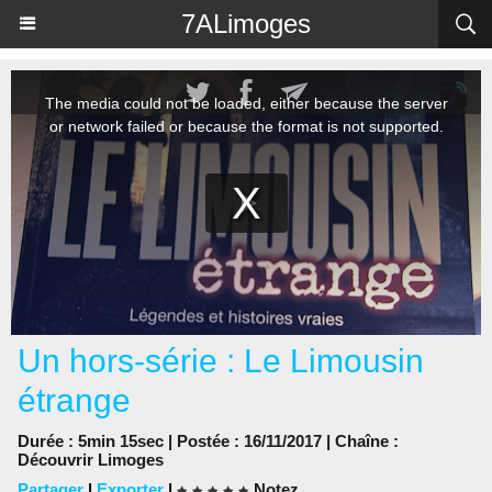
Panneau de gestion des cookies
7ALimoges
Un hors-série : Le Limousin
étrange
Durée : 5min 15sec | Postée : 16/11/2017 | Chaîne :
Découvrir Limoges
Partager
|
Exporter
|
Notez