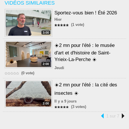
VIDÉOS SIMILAIRES
Sportez-vous bien ! Été 2026
Hier
(1 vote)
3:00
☀️2 mn pour l'été : le musée
d'art et d'histoire de Saint-
Yrieix-La-Perche ☀️
2:00
Jeudi
(0 vote)
☀️2 mn pour l'été : la cité des
insectes ☀️
Il y a 9 jours
2:00
(3 votes)
1 sur 7