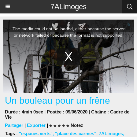
Panneau de gestion des cookies
7ALimoges
Un bouleau pour un frêne
Durée : 4min 0sec | Postée : 09/06/2020 | Chaîne :
Cadre de
Vie
Partager
|
Exporter
|
Notez
Tags
:
"espaces verts"
,
"place des carmes"
,
7ALimoges
,