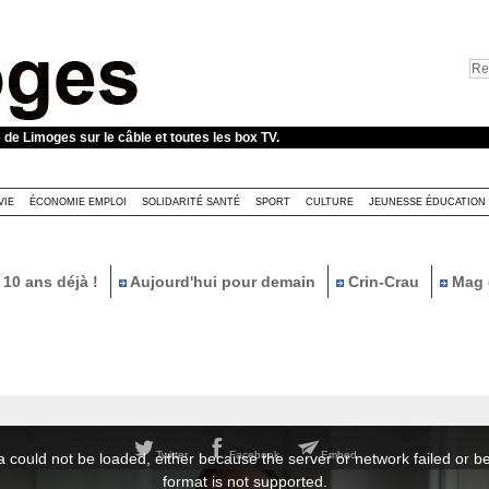
e de Limoges sur le câble et toutes les box TV.
VIE
ÉCONOMIE EMPLOI
SOLIDARITÉ SANTÉ
SPORT
CULTURE
JEUNESSE ÉDUCATION
10 ans déjà !
Aujourd'hui pour demain
Crin-Crau
Mag 