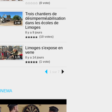
(0 vote)
Trois chantiers de
désimperméabilisation
dans les écoles de
2:40
Limoges
Il y a 9 jours
(10 votes)
Limoges s'expose en
verre
1:30
Il y a 14 jours
(1 vote)
1 sur 7
INEMA