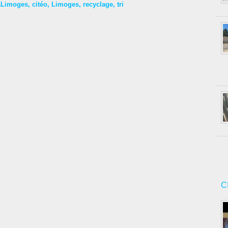
ALimoges
,
citéo
,
Limoges
,
recyclage
,
tri
C