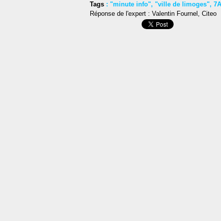
Tags
:
"minute info"
,
"ville de limoges"
,
7
Réponse de l'expert : Valentin Fournel, Citeo