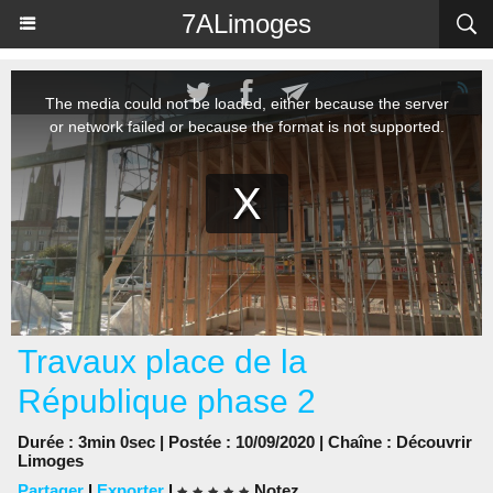
Panneau de gestion des cookies
7ALimoges
Travaux place de la
République phase 2
Durée : 3min 0sec | Postée : 10/09/2020 | Chaîne :
Découvrir
Limoges
Partager
|
Exporter
|
Notez