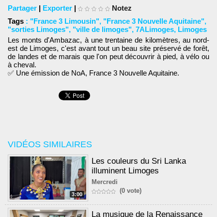
Partager
|
Exporter
|
Notez
Tags
:
"France 3 Limousin"
,
"France 3 Nouvelle Aquitaine"
,
"sorties Limoges"
,
"ville de limoges"
,
7ALimoges
,
Limoges
Les monts d'Ambazac, à une trentaine de kilomètres, au nord-
est de Limoges, c'est avant tout un beau site préservé de forêt,
de landes et de marais que l'on peut découvrir à pied, à vélo ou
à cheval.
✅ Une émission de NoA, France 3 Nouvelle Aquitaine.
VIDÉOS SIMILAIRES
Les couleurs du Sri Lanka
illuminent Limoges
Mercredi
(0 vote)
3:00
La musique de la Renaissance