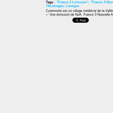
Tags
:
"France 3 Limousin"
,
"France 3 Nou
7ALimoges
,
Limoges
Curemonte est un village médiéval de la Vall
✅ Une émission de NoA, France 3 Nouvelle Aq