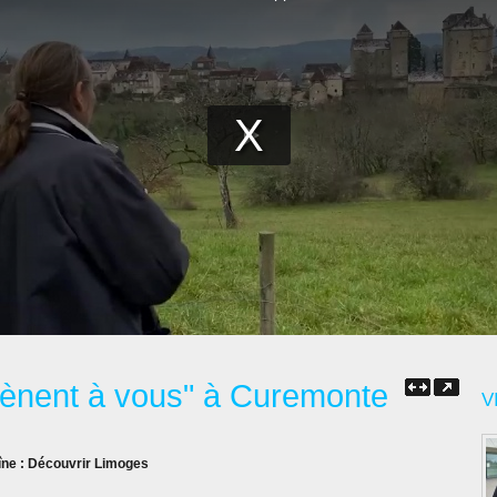
ènent à vous" à Curemonte
V
îne :
Découvrir Limoges