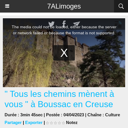
Panneau de gestion des cookies
7ALimoges
" Tous les chemins mènent à
vous " à Boussac en Creuse
Durée : 3min 45sec | Postée : 04/04/2023 | Chaîne :
Culture
Partager
|
Exporter
|
Notez