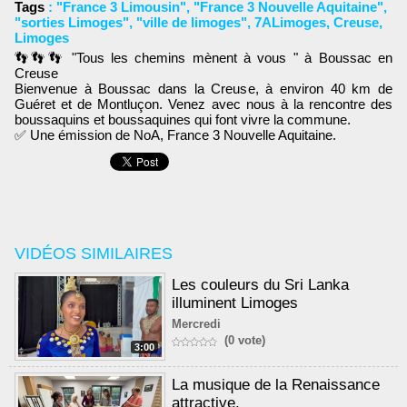
Tags
:
"France 3 Limousin"
,
"France 3 Nouvelle Aquitaine"
,
"sorties Limoges"
,
"ville de limoges"
,
7ALimoges
,
Creuse
,
Limoges
👣👣👣
"Tous les chemins mènent à vous " à Boussac en
Creuse
Bienvenue à Boussac dans la Creuse, à environ 40 km de
Guéret et de Montluçon. Venez avec nous à la rencontre des
boussaquins et boussaquines qui font vivre la commune.
✅ Une émission de NoA, France 3 Nouvelle Aquitaine.
VIDÉOS SIMILAIRES
Les couleurs du Sri Lanka
illuminent Limoges
Mercredi
(0 vote)
3:00
La musique de la Renaissance
attractive.