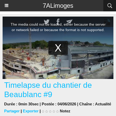
Panneau de gestion des cookies
7ALimoges
Timelapse du chantier de
Beaublanc #9
Durée : 0min 30sec | Postée : 04/06/2026 | Chaîne :
Actualité
Partager
|
Exporter
|
Notez