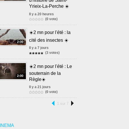
d'histoire de Saint-
Yrieix-La-Perche ☀️
Il y a 20 heures
(0 vote)
☀️2 mn pour l'été : la
cité des insectes ☀️
2:00
Il y a 7 jours
(3 votes)
☀️2 mn pour l'été : Le
souterrain de la
2:00
Règle☀️
Il y a 21 jours
(0 vote)
1 sur 7
INEMA