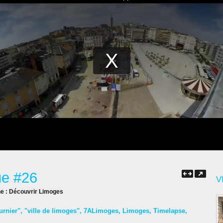
ue #26
V
ne :
Découvrir Limoges
urnier"
,
"ville de limoges"
,
7ALimoges
,
Limoges
,
Timelapse
,