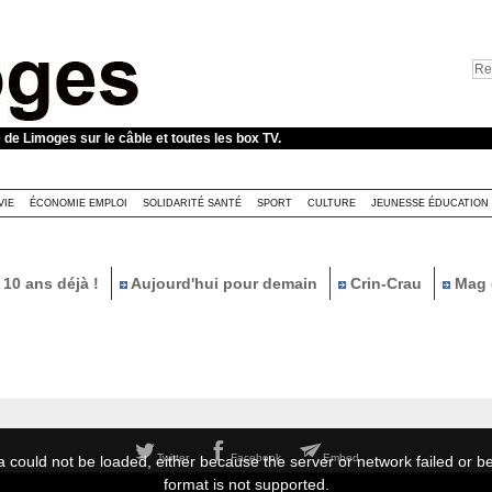
e de Limoges sur le câble et toutes les box TV.
VIE
ÉCONOMIE EMPLOI
SOLIDARITÉ SANTÉ
SPORT
CULTURE
JEUNESSE ÉDUCATION
10 ans déjà !
Aujourd'hui pour demain
Crin-Crau
Mag 