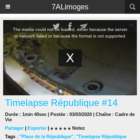
Panneau de gestion des cookies
7ALimoges
Timelapse République #14
Durée : 1min 40sec | Postée : 03/03/2020 | Chaîne :
Cadre de
Vie
Partager
|
Exporter
|
Notez
Tags
:
"Place de la République"
,
"Timelapse République