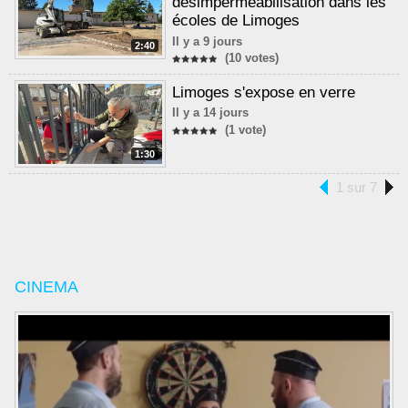
désimperméabilisation dans les
écoles de Limoges
Il y a 9 jours
2:40
(10 votes)
Limoges s'expose en verre
Il y a 14 jours
(1 vote)
1:30
1 sur 7
CINEMA