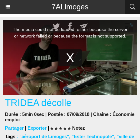
Panneau de gestion des cookies
7ALimoges
TRIDEA décolle
Durée : 5min 0sec | Postée : 07/09/2018 | Chaîne :
Économie
emploi
Partager
|
Exporter
|
Notez
Tags
:
"aéroport de Limoges"
,
"Ester Technopole"
,
"ville de