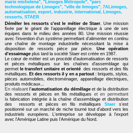
marie michelena"
,
"Limoges Métropole"
,
"parc
technologique de Limoges"
,
"ville de limoges"
,
7ALimoges
,
automatisation
,
export
,
industrie
,
international
,
Limoges
,
ressorts
,
STAER
Démêler les ressorts c'est le métier de Staer
. Une mission
fixée par le géant de l'appareillage électrique à une de ses
équipes dans le milieu des années 80. Une mission réussie
avec l'invention d'un système permettant d'alimenter en continu
une chaîne de montage industrielle nécessitant la mise à
disposition de ressorts pièce par pièce.
Une opération
d'essaimage
plus tard la société Staer est créée en 1987.
Le cœur de métier est un procédé d’automatisation de ressorts
et pièces métalliques sur les chaînes d’assemblage qui
permet
le transfert unitaire et orienté
des ressorts et des fils
métalliques.
Et des ressorts il y en a partout
: briquets, stylos,
pièces automobiles, électroménager, appareillage électriques,
produits médicaux...
En réalisant
l'
automatisation du démêlage
et de la distribution
des ressorts et
pièces en fils métalliques
et en permettant
la
fabrication intégrée à la chaîne d’assemblage et distribution
des ressorts et pièces en fils métalliques
Staer
s'est
positionné
sur un
marché de niche tourné tout d'abord vers les
industriels européens. L'entreprise se développe à l'export
avec
l'Amérique
Latine puis l'Amérique du Nord.