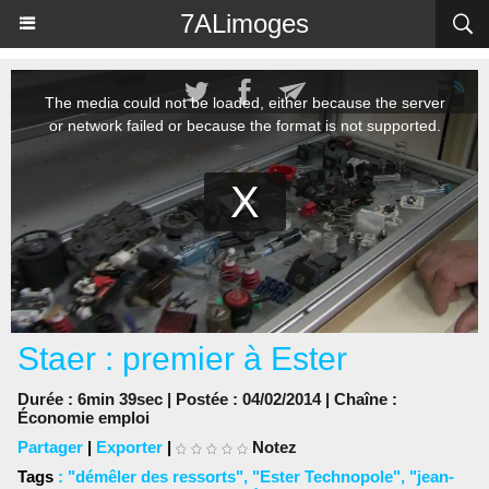
Panneau de gestion des cookies
7ALimoges
Staer : premier à Ester
Durée : 6min 39sec | Postée : 04/02/2014 | Chaîne :
Économie emploi
Partager
|
Exporter
|
Notez
Tags
:
"démêler des ressorts"
,
"Ester Technopole"
,
"jean-