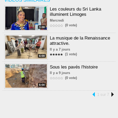
VIDÉOS SIMILAIRES
Les couleurs du Sri Lanka
illuminent Limoges
Mercredi
(0 vote)
3:00
La musique de la Renaissance
attractive.
Il y a 7 jours
(1 vote)
6:00
Sous les pavés l'histoire
Il y a 9 jours
(0 vote)
6:00
1 sur 7