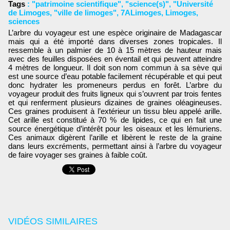
Tags
:
"patrimoine scientifique"
,
"science(s)"
,
"Université
de Limoges
,
"ville de limoges"
,
7ALimoges
,
Limoges
,
sciences
L’arbre du voyageur est une espèce originaire de Madagascar
mais qui a été importé dans diverses zones tropicales. Il
ressemble à un palmier de 10 à 15 mètres de hauteur mais
avec des feuilles disposées en éventail et qui peuvent atteindre
4 mètres de longueur. Il doit son nom commun à sa sève qui
est une source d’eau potable facilement récupérable et qui peut
donc hydrater les promeneurs perdus en forêt. L’arbre du
voyageur produit des fruits ligneux qui s’ouvrent par trois fentes
et qui renferment plusieurs dizaines de graines oléagineuses.
Ces graines produisent à l’extérieur un tissu bleu appelé arille.
Cet arille est constitué à 70 % de lipides, ce qui en fait une
source énergétique d’intérêt pour les oiseaux et les lémuriens.
Ces animaux digèrent l’arille et libèrent le reste de la graine
dans leurs excréments, permettant ainsi à l’arbre du voyageur
de faire voyager ses graines à faible coût.
VIDÉOS SIMILAIRES