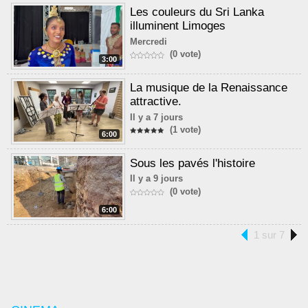
Les couleurs du Sri Lanka
illuminent Limoges
Mercredi
(0 vote)
3:00
La musique de la Renaissance
attractive.
Il y a 7 jours
(1 vote)
6:00
Sous les pavés l'histoire
Il y a 9 jours
(0 vote)
6:00
1 sur 7