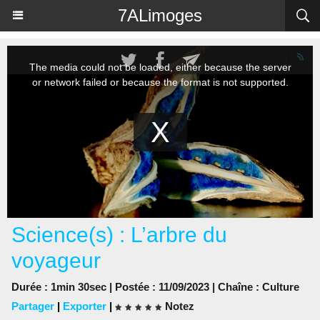
Panneau de gestion des cookies
7ALimoges
Science(s) : L’arbre du
voyageur
Durée : 1min 30sec | Postée : 11/09/2023 | Chaîne :
Culture
Partager
|
Exporter
|
Notez