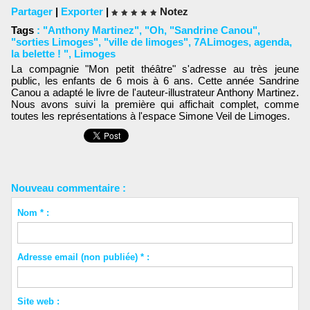
Partager
|
Exporter
|
Notez
Tags
:
"Anthony Martinez"
,
"Oh
,
"Sandrine Canou"
,
"sorties Limoges"
,
"ville de limoges"
,
7ALimoges
,
agenda
,
la belette ! "
,
Limoges
La compagnie "Mon petit théâtre" s'adresse au très jeune
public, les enfants de 6 mois à 6 ans. Cette année Sandrine
Canou a adapté le livre de l'auteur-illustrateur Anthony Martinez.
Nous avons suivi la première qui affichait complet, comme
toutes les représentations à l'espace Simone Veil de Limoges.
Nouveau commentaire :
Nom * :
Adresse email (non publiée) * :
Site web :