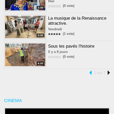
Hier
(0 vote)
3:00
La musique de la Renaissance
attractive.
Vendredi
(1 vote)
6:00
Sous les pavés l'histoire
Il y a 8 jours
(0 vote)
6:00
1 sur 7
CINEMA