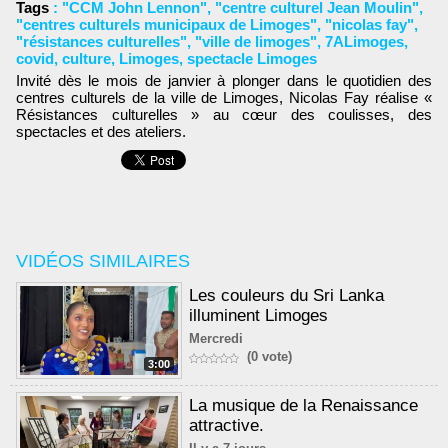
Tags
:
"CCM John Lennon"
,
"centre culturel Jean Moulin"
,
"centres culturels municipaux de Limoges"
,
"nicolas fay"
,
"résistances culturelles"
,
"ville de limoges"
,
7ALimoges
,
covid
,
culture
,
Limoges
,
spectacle Limoges
Invité dès le mois de janvier à plonger dans le quotidien des
centres culturels de la ville de Limoges, Nicolas Fay réalise «
Résistances culturelles » au cœur des coulisses, des
spectacles et des ateliers.
VIDÉOS SIMILAIRES
Les couleurs du Sri Lanka
illuminent Limoges
Mercredi
(0 vote)
3:00
La musique de la Renaissance
attractive.