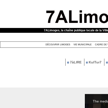
Panneau de gestion des cookies
7ALimoges, la chaîne publique locale de la Vill
DÉCOUVRIR LIMOGES
VIE MUNICIPALE
CADRE DE 
7àLIRE
KulTur7