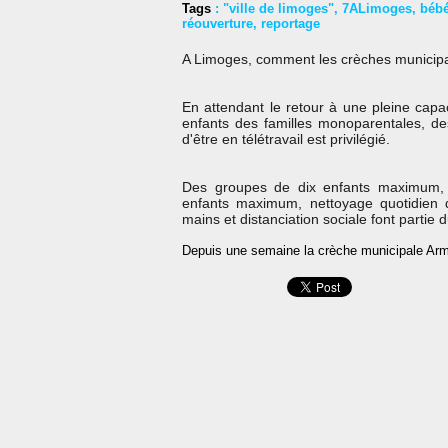
Tags
:
"ville de limoges"
,
7ALimoges
,
béb
réouverture
,
reportage
A Limoges, comment les crèches municipal
En attendant le retour à une pleine capaci
enfants des familles monoparentales, des
d'être en télétravail est privilégié.
Des groupes de dix enfants maximum, m
enfants maximum, nettoyage quotidien 
mains et distanciation sociale font partie
Depuis une semaine la crèche municipale Ar