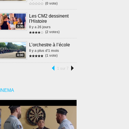
(0 vote)
Les CM2 dessinent
l'Histoire
3:30
Il y a 26 jours
(2 votes)
L’orchestre à l’école
Il y a plus d'1 mois
4:00
(1 vote)
1 sur 7
INEMA