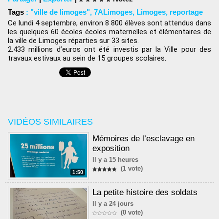
Tags
:
"ville de limoges"
,
7ALimoges
,
Limoges
,
reportage
Ce lundi 4 septembre, environ 8 800 élèves sont attendus dans 
les quelques 60 écoles écoles maternelles et élémentaires de 
la ville de Limoges réparties sur 33 sites.
2.433 millions d’euros ont été investis par la Ville pour des 
travaux estivaux au sein de 15 groupes 
scolaires.
VIDÉOS SIMILAIRES
Mémoires de l’esclavage en
exposition
Il y a 15 heures
(1 vote)
1:50
La petite histoire des soldats
Il y a 24 jours
(0 vote)