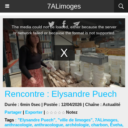
Panneau de gestion des cookies
7ALimoges
Rencontre : Elysandre Puech
Durée : 6min 0sec | Postée : 12/04/2026 | Chaîne :
Actualité
Partager
|
Exporter
|
Notez
Tags
:
"Elysandre Puech"
,
"ville de limoges"
,
7ALimoges
,
anthracologie
,
anthracologue
,
archéologie
,
charbon
,
Éveha
,