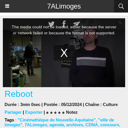
Panneau de gestion des cookies
7ALimoges
Reboot
Durée : 3min 0sec | Postée : 05/12/2024 | Chaîne :
Culture
Partager
|
Exporter
|
Notez
Tags
:
"Cinémathèque de Nouvelle-Aquitaine"
,
"ville de
limoges"
,
7ALimoges
,
agenda
,
archives
,
CDNA
,
concours
,