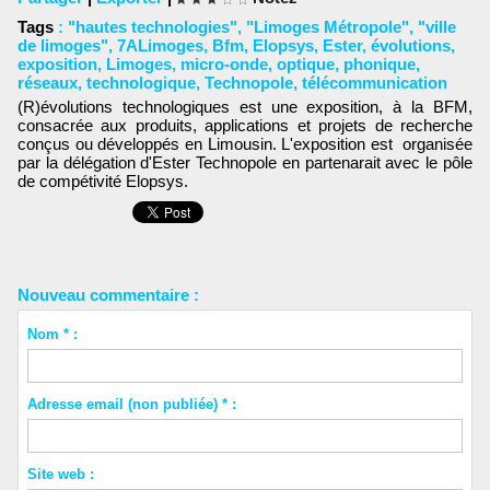
Tags
:
"hautes technologies"
,
"Limoges Métropole"
,
"ville
de limoges"
,
7ALimoges
,
Bfm
,
Elopsys
,
Ester
,
évolutions
,
exposition
,
Limoges
,
micro-onde
,
optique
,
phonique
,
réseaux
,
technologique
,
Technopole
,
télécommunication
(R)évolutions technologiques est une exposition, à la BFM,
consacrée aux produits, applications et projets de recherche
conçus ou développés en Limousin. L'exposition est organisée
par la délégation d'Ester Technopole en partenarait avec le pôle
de compétivité Elopsys.
Nouveau commentaire :
Nom * :
Adresse email (non publiée) * :
Site web :