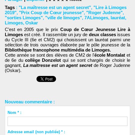
Tags
:
"La maîtresse est un agent secret"
,
"Lire à Limoges
2019"
,
"Prix Coup de Cœur jeunesse"
,
"Roger Judenne"
,
"sorties Limoges"
,
"ville de limoges"
,
7ALimoges
,
lauréat
,
Limoges
,
Oskar
C’est en 2005 que le prix
Coup de Cœur Jeunesse Lire à
Limoges
est créé. Il rassemble un jury de
deux classes
issues
du Cycle III (6e et CM2) qui choisissent un lauréat parmi une
sélection de trois ouvrages élaborée par le pôle jeunesse de la
Bibliothèque francophone multimédia de Limoges.
Cette année se sont des élèves de CM2 de l'
école Montalat
et
de 6e du
collège Donzelot
qui se sont chargés de choisir le
gagnant,
La maîtresse est un agent secret
de Roger Judenne
(Oskar).
Nouveau commentaire :
Nom * :
Adresse email (non publiée) * :