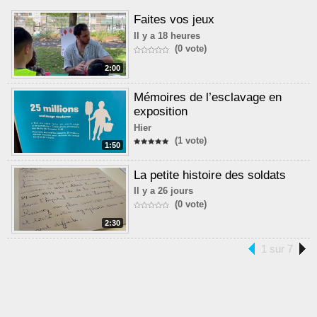
Faites vos jeux
Il y a 18 heures
(0 vote)
2:00
Mémoires de l’esclavage en
exposition
Hier
(1 vote)
1:50
La petite histoire des soldats
Il y a 26 jours
(0 vote)
2:30
1 sur 7